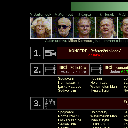
NOTOVÝ A VIDE
V.Bartoníček
M.Kormout
J.Čejka
K.Hošek
M.Ch
Autor archivu
, kameraman a fotog
Milan Kormout
1.
KONCERT
- Referenční video A
Bez intro ♬
2.
BICÍ
- 20 listů ♬
BICÍ
- Koncert
Všechny ♬ níže
Jeden
A4 
Spojování
Podzim
Lá
Normalizační
Holomrazy
Sa
Láska v záruce
Watermelon Man
Yo
Šedivej stín
Týna z Týna
Ne
3.
KY
Spojování
Holomrazy
Sa
Normalizační
Watermelon Man
Yo
Láska v záruce
Týna z Týna
Ne
Šedivej stín
Láska v 3+1
Ko