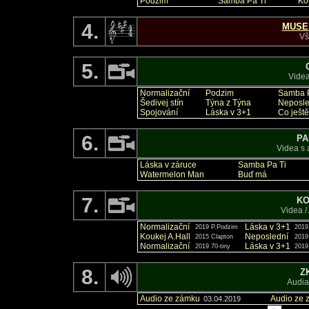
Podzim
Samba Pa Ti
Kou
4.
MUSE
Vš
5.
Videa
Normalizační
Podzim
Samba P
Šedivej stín
Týna z Týna
Neposle
Spojování
Láska v 3+1
Co ješt
6.
PA
Videa s 
Láska v záruce
Samba Pa Ti
Watermelon Man
Buď má
7.
KO
Videa /
Normalizační
Láska v 3+1
2019 P.Podzim
2019
Koukej A.Hall
Neposlední
2015 Clapton
2019
Normalizační
Láska v 3+1
2019 70-tiny
2019
8.
Z
Audia
Audio ze zámku
Audio ze 
03.04.2019